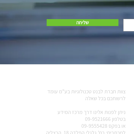
שליחה
פרטי התקשרות
צוות חברת לבנט טכנולוגיות בע"מ עומד
לרשותכם בכל שאלה
ניתן לפנות אלינו דרך מרכז המידע
בטלפון 09-9521666
או בפקס 09-9555428
למכתבים: רח' גלגלי הפלדה 18, הרצליה