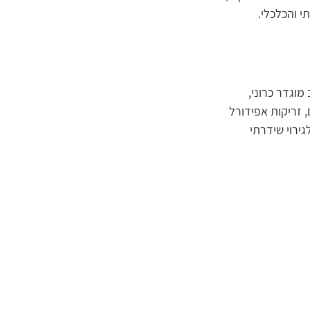
י והכלכלי.
וגדר כרוני, 
 זריקות אפידורל 
ירוי שידרתי 